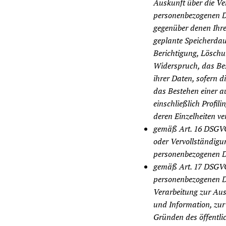
Auskunft über die Ve
personenbezogenen D
gegenüber denen Ihre
geplante Speicherdau
Berichtigung, Löschu
Widerspruch, das Bes
ihrer Daten, sofern d
das Bestehen einer a
einschließlich Profil
deren Einzelheiten ve
gemäß Art. 16 DSGVO 
oder Vervollständigun
personenbezogenen D
gemäß Art. 17 DSGVO 
personenbezogenen Da
Verarbeitung zur Au
und Information, zur 
Gründen des öffentli